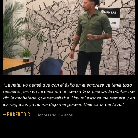
 yo pensé que con el éxito en la empresa ya tenía todo
"A mis 45 m
pero en mi casa era un cero a la izquierda. El búnker me
para mi fam
chetada que necesitaba. Hoy mi esposa me respeta y en
es motivac
ios ya no me dejo mangonear. Vale cada centavo."
por comple
o C.,
— Maurici
Empresario, 48 años