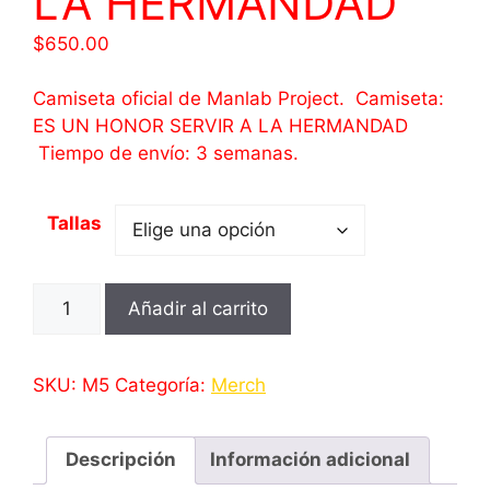
LA HERMANDAD
$
650.00
Camiseta oficial de Manlab Project. Camiseta:
ES UN HONOR SERVIR A LA HERMANDAD
Tiempo de envío: 3 semanas.
Tallas
CAMISETA:
Añadir al carrito
ES
UN
HONOR
SKU:
M5
Categoría:
Merch
SERVIR
A
LA
Descripción
Información adicional
HERMANDAD