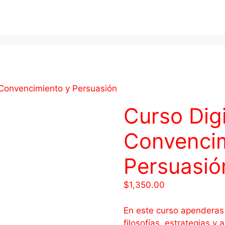
n Convencimiento y Persuasión
Curso Digi
Convencim
Persuasió
$
1,350.00
En este curso apenderas 
filosofías, estrategias 