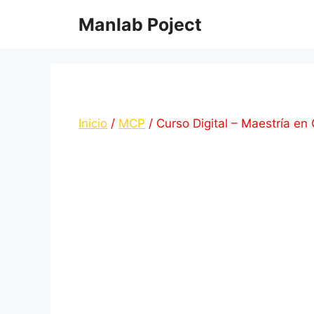
Saltar
Manlab Poject
al
contenido
Inicio
/
MCP
/ Curso Digital – Maestría e