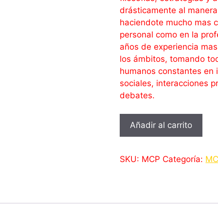
drásticamente al manera 
haciendote mucho mas co
personal como en la prof
años de experiencia mas
los ámbitos, tomando tod
humanos constantes en in
sociales, interacciones p
debates.
Curso
Añadir al carrito
Digital
-
Maestría
SKU:
MCP
Categoría:
MC
en
Convencimiento
y
Persuasión
cantidad